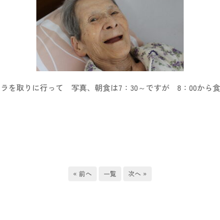
メラを取りに行って 写真、朝食は7：30～ですが 8：00か
« 前へ
一覧
次へ »