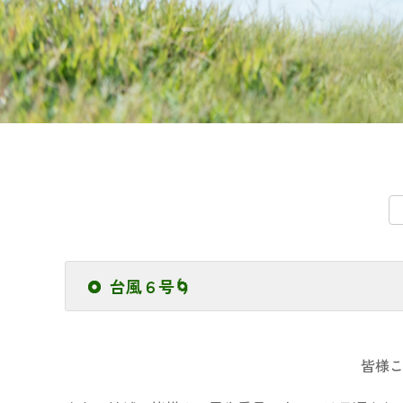
台風６号🌀
皆様こ