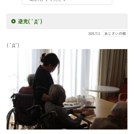
逆光( ﾟДﾟ)
あじさいの郷
2025.11.5
( ﾟДﾟ)