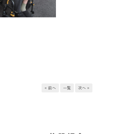
« 前へ
一覧
次へ »