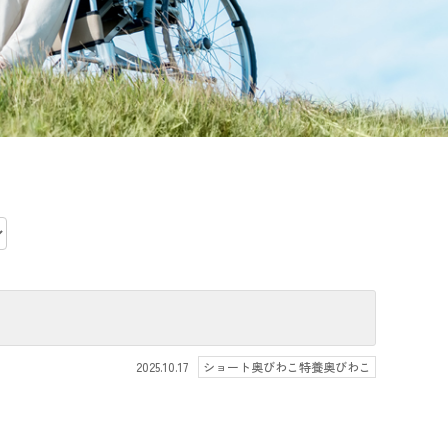
2025.10.17
ショート奥びわこ特養奥びわこ