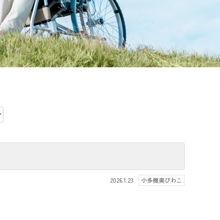
2026.1.23
小多機奥びわこ