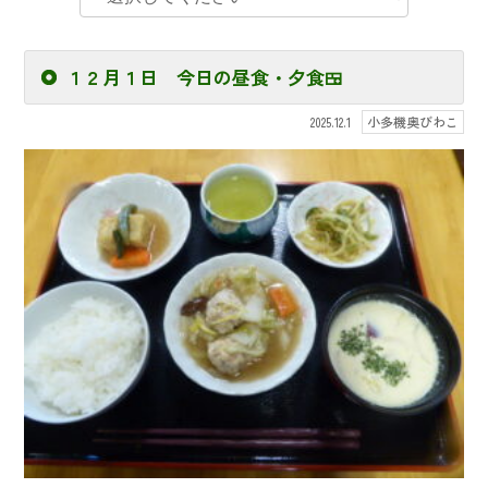
１２月１日 今日の昼食・夕食🍱
小多機奥びわこ
2025.12.1