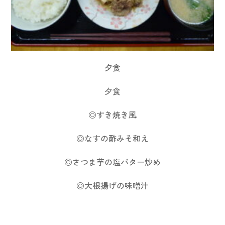
夕食
夕食
◎すき焼き風
◎なすの酢みそ和え
◎さつま芋の塩バター炒め
◎大根揚げの味噌汁