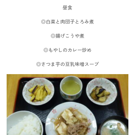
昼食
◎白菜と肉団子とろみ煮
◎揚げこうや煮
◎もやしのカレー炒め
◎さつま芋の豆乳味噌スープ