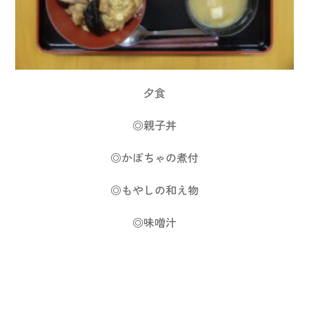
夕食
◎親子丼
◎かぼちゃの煮付
◎もやしの和え物
◎味噌汁