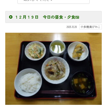
１２月１９日 今日の昼食・夕食🍱
小多機奥びわこ
2025.12.20