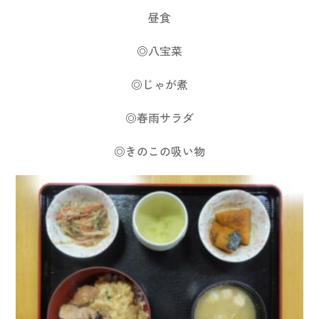
昼食
◎八宝菜
◎じゃが煮
◎春雨サラダ
◎きのこの吸い物