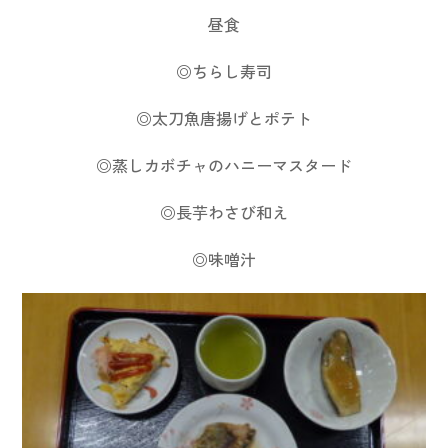
昼食
◎ちらし寿司
◎太刀魚唐揚げとポテト
◎蒸しカボチャのハニーマスタード
◎長芋わさび和え
◎味噌汁