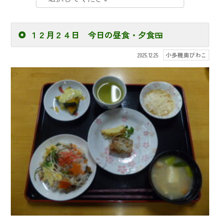
１２月２４日 今日の昼食・夕食🍱
小多機奥びわこ
2025.12.25