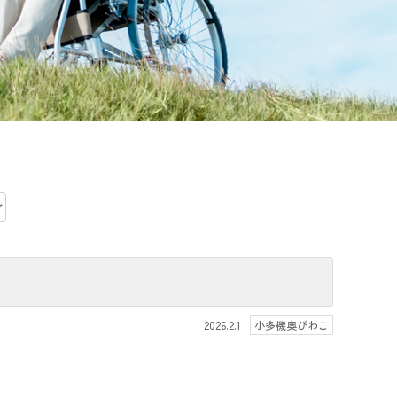
2026.2.1
小多機奥びわこ