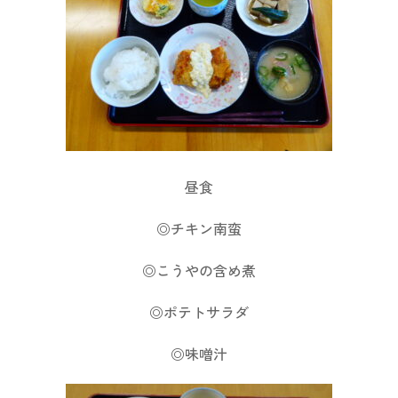
昼食
◎チキン南蛮
◎こうやの含め煮
◎ポテトサラダ
◎味噌汁