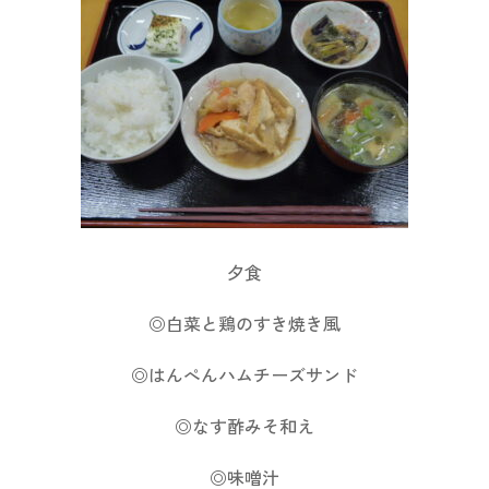
夕食
◎白菜と鶏のすき焼き風
◎はんぺんハムチーズサンド
◎なす酢みそ和え
◎味噌汁