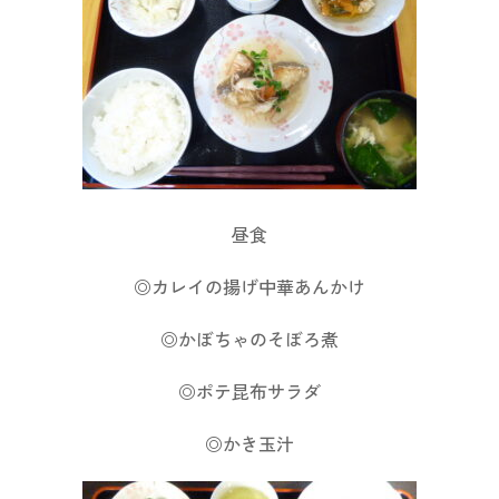
昼食
◎カレイの揚げ中華あんかけ
◎かぼちゃのそぼろ煮
◎ポテ昆布サラダ
◎かき玉汁