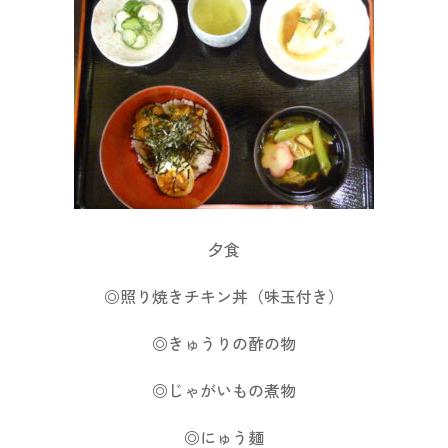
夕食
◎照り焼きチキン丼（味玉付き）
◎きゅうりの酢の物
◎じゃがいもの煮物
◎にゅう麺