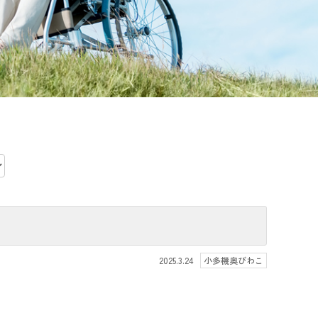
2025.3.24
小多機奥びわこ