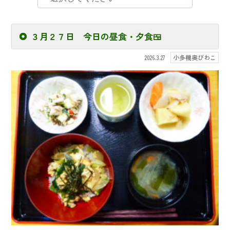
３月２７日 今日の昼食・夕食🍱
小多機奥びわこ
2026.3.27