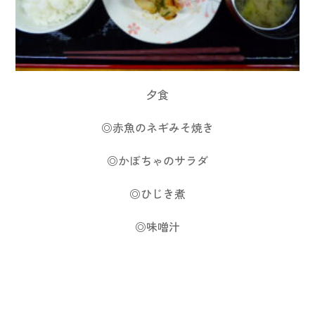
夕食
◎赤魚のネギみそ焼き
◎かぼちゃのサラダ
◎ひじき煮
◎味噌汁