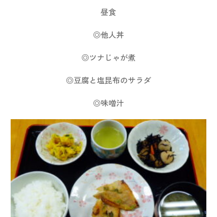
昼食
◎他人丼
◎ツナじゃが煮
◎豆腐と塩昆布のサラダ
◎味噌汁