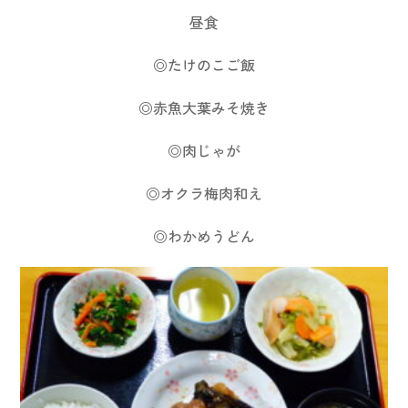
昼食
◎たけのこご飯
◎赤魚大葉みそ焼き
◎肉じゃが
◎オクラ梅肉和え
◎わかめうどん