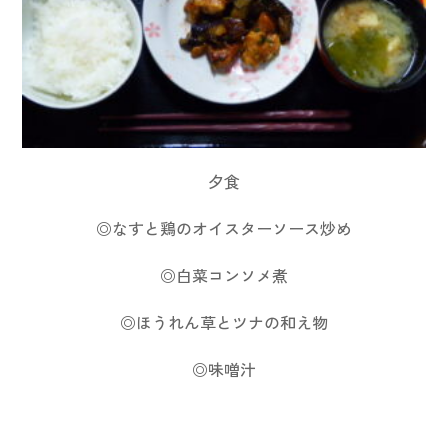
夕食
◎なすと鶏のオイスターソース炒め
◎白菜コンソメ煮
◎ほうれん草とツナの和え物
◎味噌汁