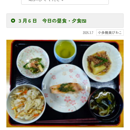
３月６日 今日の昼食・夕食🍱
小多機奥びわこ
2026.3.7