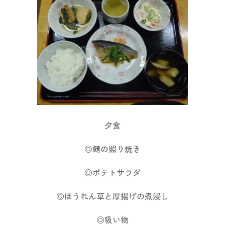
夕食
◎鯖の照り焼き
◎ポテトサラダ
◎ほうれん草と厚揚げの煮浸し
◎吸い物