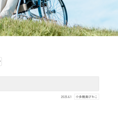
2025.6.1
小多機奥びわこ