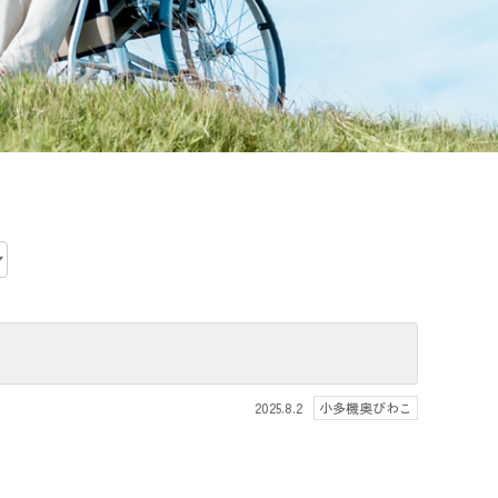
2025.8.2
小多機奥びわこ