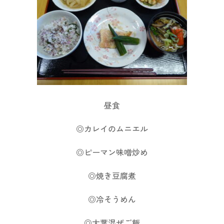
昼食
◎カレイのムニエル
◎ピーマン味噌炒め
◎焼き豆腐煮
◎冷そうめん
◎大葉混ぜご飯