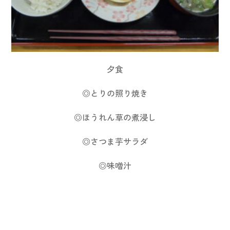
夕食
◎とりの照り焼き
◎ほうれん草の煮浸し
◎さつま芋サラダ
◎味噌汁