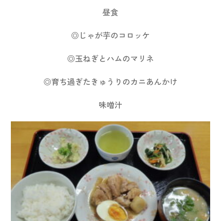
昼食
◎じゃが芋のコロッケ
◎玉ねぎとハムのマリネ
◎育ち過ぎたきゅうりのカニあんかけ
味噌汁