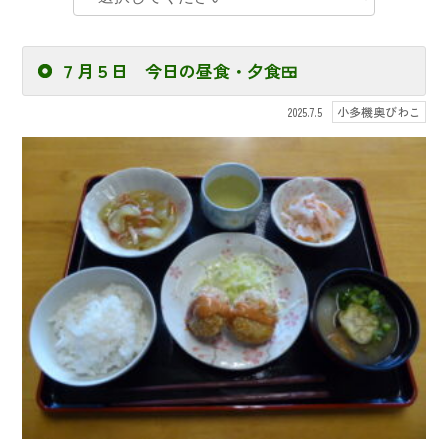
７月５日 今日の昼食・夕食🍱
小多機奥びわこ
2025.7.5