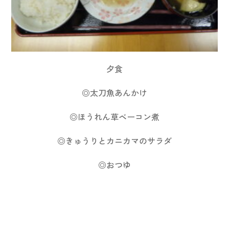
夕食
◎太刀魚あんかけ
◎ほうれん草ベーコン煮
◎きゅうりとカニカマのサラダ
◎おつゆ