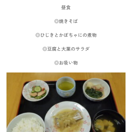
昼食
◎焼きそば
◎ひじきとかぼちゃにの煮物
◎豆腐と大葉のサラダ
◎お吸い物