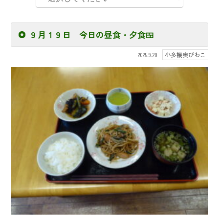
９月１９日 今日の昼食・夕食🍱
小多機奥びわこ
2025.9.20