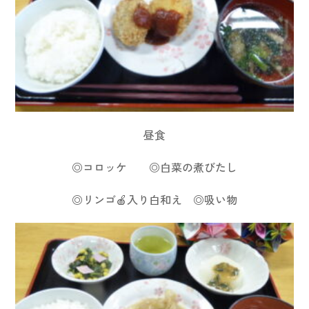
昼食
◎コロッケ ◎白菜の煮びたし
◎リンゴ🍎入り白和え ◎吸い物