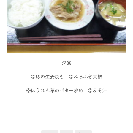
夕食
◎豚の生姜焼き ◎ふろふき大根
◎ほうれん草のバター炒め ◎みそ汁