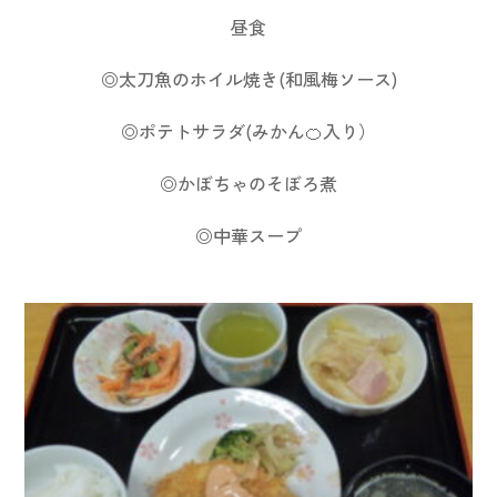
昼食
◎太刀魚のホイル焼き(和風梅ソース)
◎ポテトサラダ(みかん🍊入り）
◎かぼちゃのそぼろ煮
◎中華スープ