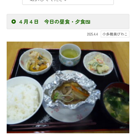
４月４日 今日の昼食・夕食🍱
小多機奥びわこ
2025.4.4